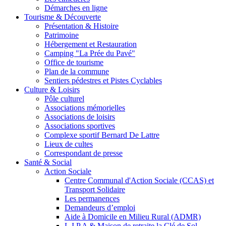
Démarches en ligne
Tourisme & Découverte
Présentation & Histoire
Patrimoine
Hébergement et Restauration
Camping "La Prée du Pavé"
Office de tourisme
Plan de la commune
Sentiers pédestres et Pistes Cyclables
Culture & Loisirs
Pôle culturel
Associations mémorielles
Associations de loisirs
Associations sportives
Complexe sportif Bernard De Lattre
Lieux de cultes
Correspondant de presse
Santé & Social
Action Sociale
Centre Communal d'Action Sociale (CCAS) et
Transport Solidaire
Les permanences
Demandeurs d’emploi
Aide à Domicile en Milieu Rural (ADMR)
L.I.P.A & Maison de retraite la Clé de Sol