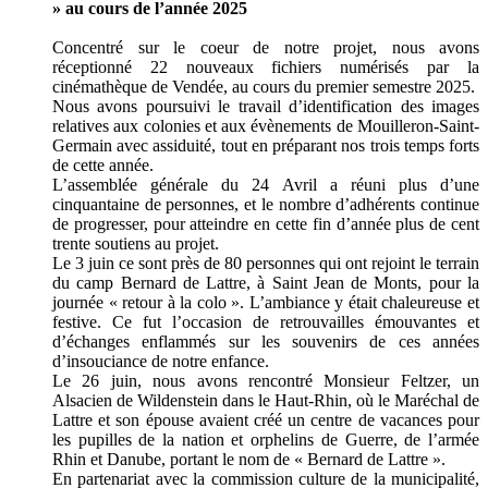
» au cours de l’année 2025
Concentré sur le coeur de notre projet, nous avons
réceptionné 22 nouveaux fichiers numérisés par la
cinémathèque de Vendée, au cours du premier semestre 2025.
Nous avons poursuivi le travail d’identification des images
relatives aux colonies et aux évènements de Mouilleron-Saint-
Germain avec assiduité, tout en préparant nos trois temps forts
de cette année.
L’assemblée générale du 24 Avril a réuni plus d’une
cinquantaine de personnes, et le nombre d’adhérents continue
de progresser, pour atteindre en cette fin d’année plus de cent
trente soutiens au projet.
Le 3 juin ce sont près de 80 personnes qui ont rejoint le terrain
du camp Bernard de Lattre, à Saint Jean de Monts, pour la
journée « retour à la colo ». L’ambiance y était chaleureuse et
festive. Ce fut l’occasion de retrouvailles émouvantes et
d’échanges enflammés sur les souvenirs de ces années
d’insouciance de notre enfance.
Le 26 juin, nous avons rencontré Monsieur Feltzer, un
Alsacien de Wildenstein dans le Haut-Rhin, où le Maréchal de
Lattre et son épouse avaient créé un centre de vacances pour
les pupilles de la nation et orphelins de Guerre, de l’armée
Rhin et Danube, portant le nom de « Bernard de Lattre ».
En partenariat avec la commission culture de la municipalité,