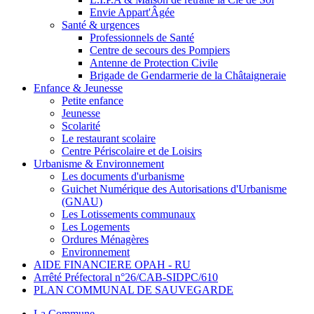
Envie Appart'Âgée
Santé & urgences
Professionnels de Santé
Centre de secours des Pompiers
Antenne de Protection Civile
Brigade de Gendarmerie de la Châtaigneraie
Enfance & Jeunesse
Petite enfance
Jeunesse
Scolarité
Le restaurant scolaire
Centre Périscolaire et de Loisirs
Urbanisme & Environnement
Les documents d'urbanisme
Guichet Numérique des Autorisations d'Urbanisme
(GNAU)
Les Lotissements communaux
Les Logements
Ordures Ménagères
Environnement
AIDE FINANCIERE OPAH - RU
Arrêté Préfectoral n°26/CAB-SIDPC/610
PLAN COMMUNAL DE SAUVEGARDE
La Commune