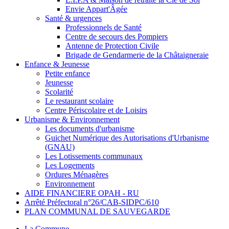
Envie Appart'Âgée
Santé & urgences
Professionnels de Santé
Centre de secours des Pompiers
Antenne de Protection Civile
Brigade de Gendarmerie de la Châtaigneraie
Enfance & Jeunesse
Petite enfance
Jeunesse
Scolarité
Le restaurant scolaire
Centre Périscolaire et de Loisirs
Urbanisme & Environnement
Les documents d'urbanisme
Guichet Numérique des Autorisations d'Urbanisme
(GNAU)
Les Lotissements communaux
Les Logements
Ordures Ménagères
Environnement
AIDE FINANCIERE OPAH - RU
Arrêté Préfectoral n°26/CAB-SIDPC/610
PLAN COMMUNAL DE SAUVEGARDE
La Commune