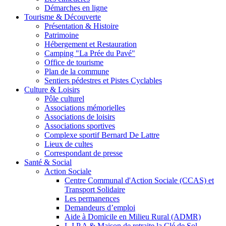
Démarches en ligne
Tourisme & Découverte
Présentation & Histoire
Patrimoine
Hébergement et Restauration
Camping "La Prée du Pavé"
Office de tourisme
Plan de la commune
Sentiers pédestres et Pistes Cyclables
Culture & Loisirs
Pôle culturel
Associations mémorielles
Associations de loisirs
Associations sportives
Complexe sportif Bernard De Lattre
Lieux de cultes
Correspondant de presse
Santé & Social
Action Sociale
Centre Communal d'Action Sociale (CCAS) et
Transport Solidaire
Les permanences
Demandeurs d’emploi
Aide à Domicile en Milieu Rural (ADMR)
L.I.P.A & Maison de retraite la Clé de Sol