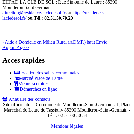
EHPAD LA CLE DE SOL ; Rue Simonne de Lattre ; 85390
Mouilleron Saint Germain
direction@residence-lacledesol.fr
ou
https://residence-
lacledesol.fr/
ou Tél : 02.51.50.79.20
‹ Aide à Domicile en Milieu Rural (ADMR)
haut
Envie
Appart'Âgée ›
Accès rapides
Location des salles communales
Marché Place de Lattre
Menus scolaires
Démarches en ligne
Annuaire des contacts
Site officiel de la Commune de Mouilleron-Saint-Germain - 1, Place
Maréchal de Lattre de Tassigny 85390 Mouilleron-Saint-Germain -
Tél. :
02 51 00 30 34
Mentions légales