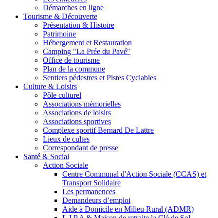
Démarches en ligne
Tourisme & Découverte
Présentation & Histoire
Patrimoine
Hébergement et Restauration
Camping "La Prée du Pavé"
Office de tourisme
Plan de la commune
Sentiers pédestres et Pistes Cyclables
Culture & Loisirs
Pôle culturel
Associations mémorielles
Associations de loisirs
Associations sportives
Complexe sportif Bernard De Lattre
Lieux de cultes
Correspondant de presse
Santé & Social
Action Sociale
Centre Communal d'Action Sociale (CCAS) et
Transport Solidaire
Les permanences
Demandeurs d’emploi
Aide à Domicile en Milieu Rural (ADMR)
L.I.P.A & Maison de retraite la Clé de Sol