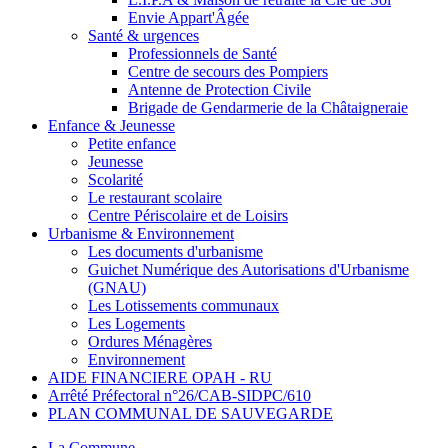
Envie Appart'Âgée
Santé & urgences
Professionnels de Santé
Centre de secours des Pompiers
Antenne de Protection Civile
Brigade de Gendarmerie de la Châtaigneraie
Enfance & Jeunesse
Petite enfance
Jeunesse
Scolarité
Le restaurant scolaire
Centre Périscolaire et de Loisirs
Urbanisme & Environnement
Les documents d'urbanisme
Guichet Numérique des Autorisations d'Urbanisme
(GNAU)
Les Lotissements communaux
Les Logements
Ordures Ménagères
Environnement
AIDE FINANCIERE OPAH - RU
Arrêté Préfectoral n°26/CAB-SIDPC/610
PLAN COMMUNAL DE SAUVEGARDE
La Commune