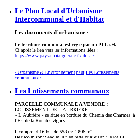
Le Plan Local d'Urbanisme
Intercommunal et d'Habitat
Les documents d'urbanisme :
Le territoire communal est régie par un PLUi-H.
Ci-après le lien vers les informations liées :
https://www.pays-chataigneraie.fr/plui-h/
‹ Urbanisme & Environnement
haut
Les Lotissements
communaux ›
Les Lotissements communaux
PARCELLE COMMUNALE A VENDRE :
LOTISSEMENT DE L’AUBRIERE
« L’Aubrière » se situe en bordure du Chemin des Charmes, à
l’Est de la Rue des vignes.
Il comprend 16 lots de 558 m² à 896 m²
Beaucoup sont vendus. Il n'en reste plus qu'un : le lot 14