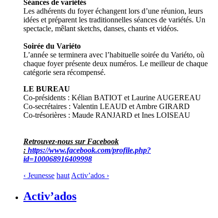
Séances de variétés
Les adhérents du foyer échangent lors d’une réunion, leurs
idées et préparent les traditionnelles séances de variétés. Un
spectacle, mêlant sketchs, danses, chants et vidéos.
Soirée du Variéto
L’année se terminera avec l’habituelle soirée du Variéto, où
chaque foyer présente deux numéros. Le meilleur de chaque
catégorie sera récompensé.
LE BUREAU
Co-présidents : Kélian BATIOT et Laurine AUGEREAU
Co-secrétaires : Valentin LEAUD et Ambre GIRARD
Co-trésorières : Maude RANJARD et Ines LOISEAU
Retrouvez-nous sur Facebook
:
https://www.facebook.com/profile.php?
id=100068916409998
‹ Jeunesse
haut
Activ’ados ›
Activ’ados