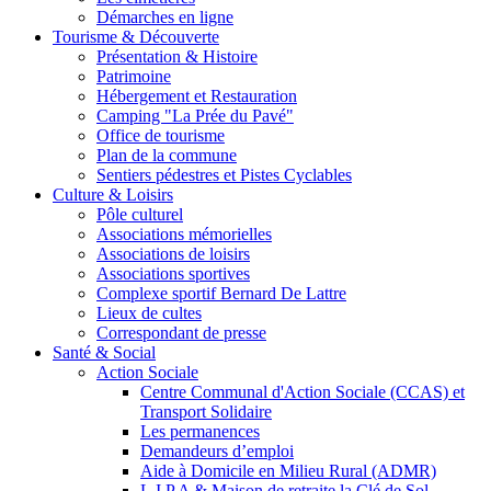
Démarches en ligne
Tourisme & Découverte
Présentation & Histoire
Patrimoine
Hébergement et Restauration
Camping "La Prée du Pavé"
Office de tourisme
Plan de la commune
Sentiers pédestres et Pistes Cyclables
Culture & Loisirs
Pôle culturel
Associations mémorielles
Associations de loisirs
Associations sportives
Complexe sportif Bernard De Lattre
Lieux de cultes
Correspondant de presse
Santé & Social
Action Sociale
Centre Communal d'Action Sociale (CCAS) et
Transport Solidaire
Les permanences
Demandeurs d’emploi
Aide à Domicile en Milieu Rural (ADMR)
L.I.P.A & Maison de retraite la Clé de Sol