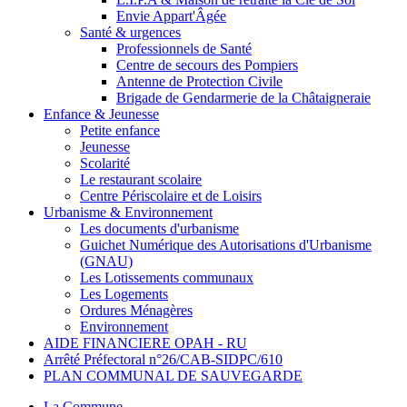
Envie Appart'Âgée
Santé & urgences
Professionnels de Santé
Centre de secours des Pompiers
Antenne de Protection Civile
Brigade de Gendarmerie de la Châtaigneraie
Enfance & Jeunesse
Petite enfance
Jeunesse
Scolarité
Le restaurant scolaire
Centre Périscolaire et de Loisirs
Urbanisme & Environnement
Les documents d'urbanisme
Guichet Numérique des Autorisations d'Urbanisme
(GNAU)
Les Lotissements communaux
Les Logements
Ordures Ménagères
Environnement
AIDE FINANCIERE OPAH - RU
Arrêté Préfectoral n°26/CAB-SIDPC/610
PLAN COMMUNAL DE SAUVEGARDE
La Commune