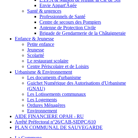
Envie Appart'Âgée
Santé & urgences
Professionnels de Santé
Centre de secours des Pompiers
Antenne de Protection Civile
Brigade de Gendarmerie de la Châtaigneraie
Enfance & Jeunesse
Petite enfance
Jeunesse
Scolarité
Le restaurant scolaire
Centre Périscolaire et de Loisirs
Urbanisme & Environnement
Les documents d'urbanisme
Guichet Numérique des Autorisations d'Urbanisme
(GNAU)
Les Lotissements communaux
Les Logements
Ordures Ménagères
Environnement
AIDE FINANCIERE OPAH - RU
Arrêté Préfectoral n°26/CAB-SIDPC/610
PLAN COMMUNAL DE SAUVEGARDE
La Commune